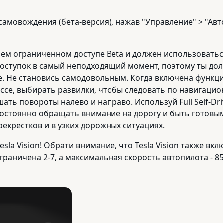
амовождения (бета-версия), нажав "Управление" > "Ав
нем ограниченном доступе Beta и должен использовать
ступок в самый неподходящий момент, поэтому ты долж
 Не становись самодовольным. Когда включена функция F
ссе, выбирать развилки, чтобы следовать по навигаци
ать повороты налево и направо. Используй Full Self-Dr
 постоянно обращать внимание на дорогу и быть готов
екрестков и в узких дорожных ситуациях.
sla Vision! Обрати внимание, что Tesla Vision также в
раничена 2-7, а максимальная скорость автопилота - 85