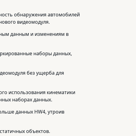
очность обнаружения автомобилей
нового видеомодуля.
ьным данным и изменениям в
маркированные наборы данных,
идеомодуля без ущерба для
кого использования кинематики
нных наборах данных.
 больше данных HW4, утроив
 статичных объектов.