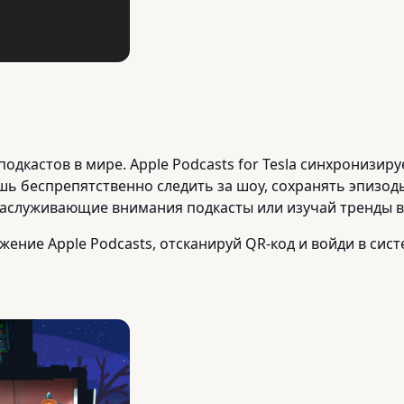
дкастов в мире. Apple Podcasts for Tesla синхронизир
шь беспрепятственно следить за шоу, сохранять эпизоды
аслуживающие внимания подкасты или изучай тренды в 
ние Apple Podcasts, отсканируй QR-код и войди в сист